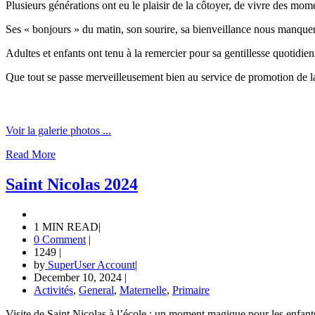
Plusieurs générations ont eu le plaisir de la côtoyer, de vivre des mo
Ses « bonjours » du matin, son sourire, sa bienveillance nous manque
Adultes et enfants ont tenu à la remercier pour sa gentillesse quotidie
Que tout se passe merveilleusement bien au service de promotion de la sa
Voir la galerie photos ...
Read More
Saint Nicolas 2024
1 MIN READ
|
0 Comment
|
1249
|
by
SuperUser Account
|
December 10, 2024
|
Activités
,
General
,
Maternelle
,
Primaire
Visite de Saint Nicolas à l’école : un moment magique pour les enfant