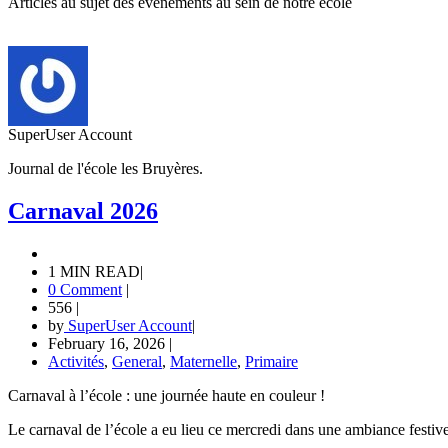
Articles au sujet des événements au sein de notre école
SuperUser Account
Journal de l'école les Bruyères.
Carnaval 2026
1 MIN READ
|
0 Comment
|
556
|
by
SuperUser Account
|
February 16, 2026
|
Activités
,
General
,
Maternelle
,
Primaire
Carnaval à l’école : une journée haute en couleur !
Le carnaval de l’école a eu lieu ce mercredi dans une ambiance festive 