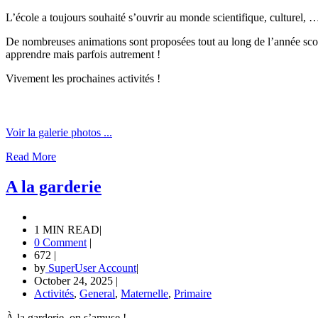
L’école a toujours souhaité s’ouvrir au monde scientifique, culturel, 
De nombreuses animations sont proposées tout au long de l’année scol
apprendre mais parfois autrement !
Vivement les prochaines activités !
Voir la galerie photos ...
Read More
A la garderie
1 MIN READ
|
0 Comment
|
672
|
by
SuperUser Account
|
October 24, 2025
|
Activités
,
General
,
Maternelle
,
Primaire
À la garderie, on s’amuse !