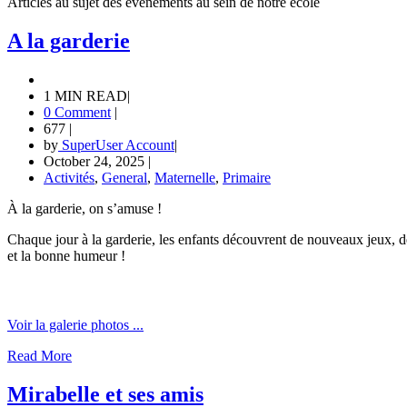
Articles au sujet des événements au sein de notre école
A la garderie
1 MIN READ
|
0 Comment
|
677
|
by
SuperUser Account
|
October 24, 2025
|
Activités
,
General
,
Maternelle
,
Primaire
À la garderie, on s’amuse !
Chaque jour à la garderie, les enfants découvrent de nouveaux jeux, des
et la bonne humeur !
Voir la galerie photos ...
Read More
Mirabelle et ses amis